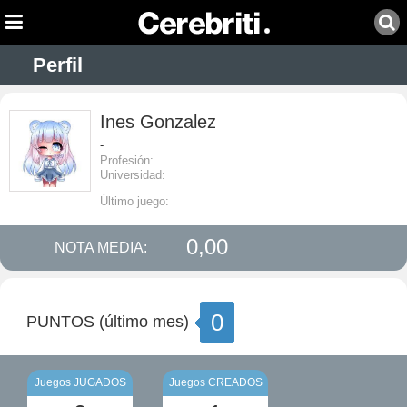
Perfil
Ines Gonzalez
-
Profesión:
Universidad:
Último juego:
0,00
NOTA MEDIA:
0
PUNTOS (último mes)
Juegos JUGADOS
Juegos CREADOS