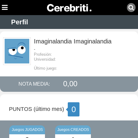
Perfil
Imaginalandia Imaginalandia
-
Profesión:
Universidad:
Último juego:
0,00
NOTA MEDIA:
0
PUNTOS (último mes)
Juegos JUGADOS
Juegos CREADOS