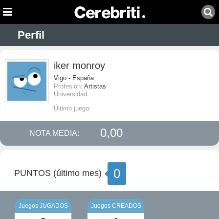
Perfil
iker monroy
Vigo - España
Profesión:
Artistas
Universidad:
Último juego:
0,00
NOTA MEDIA:
0
PUNTOS (último mes)
Juegos JUGADOS
Juegos CREADOS