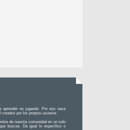
e aprender es jugando. Por eso nace
l creados por los propios usuarios.
entos de nuestra comunidad en un solo
que buscas. Da igual lo específico o