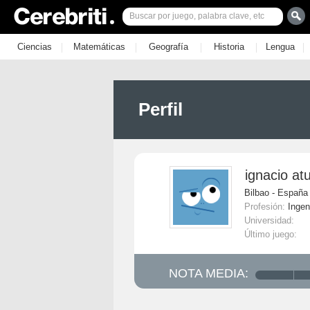
|
|
|
|
|
Ciencias
Matemáticas
Geografía
Historia
Lengua
Perfil
ignacio at
Bilbao - España
Profesión:
Ingen
Universidad:
Último juego:
NOTA MEDIA: