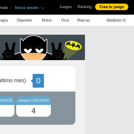
|
Juegos
Ránking
Crea tu juego
|
trate
Inicia sesión
|
|
|
|
logía
Deportes
Motor
Ocio
Marcas
0
ltimo mes)
UGADOS
Juegos CREADOS
4