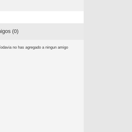
igos (
0
)
Todavia no has agregado a ningun amigo