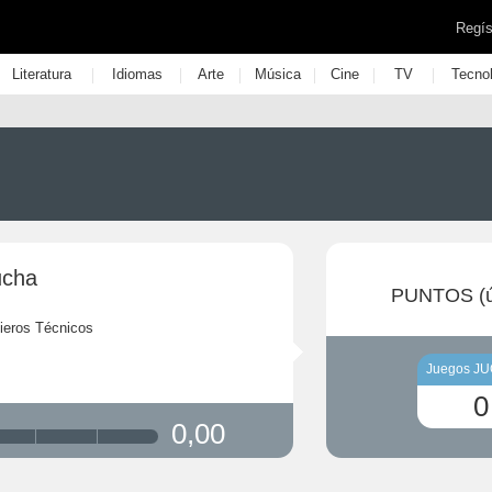
Regís
|
|
|
|
|
|
Literatura
Idiomas
Arte
Música
Cine
TV
Tecno
ucha
PUNTOS (ú
ieros Técnicos
Juegos J
0
0,00