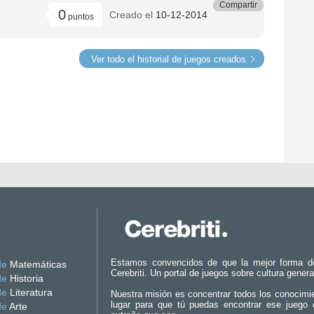
Compartir
0
Creado el
10-12-2014
puntos
Ver todo el historial de juegos creados
Estamos convencidos de que la mejor forma d
de
Matemáticas
Cerebriti. Un portal de juegos sobre cultura genera
de
Historia
de
Literatura
Nuestra misión es concentrar todos los conocimi
lugar para que tú puedas encontrar ese juego 
de
Arte