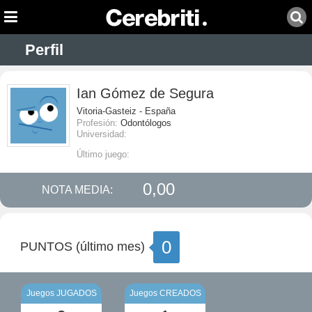
Perfil
Ian Gómez de Segura
Vitoria-Gasteiz - España
Profesión:
Odontólogos
Universidad:
Último juego:
0,00
NOTA MEDIA:
0
PUNTOS (último mes)
Juegos JUGADOS
Juegos CREADOS