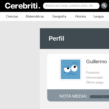
|
|
|
|
|
Ciencias
Matemáticas
Geografía
Historia
Lengua
Perfil
Guillermo
-
Profesión:
Universidad:
Último juego:
NOTA MEDIA: