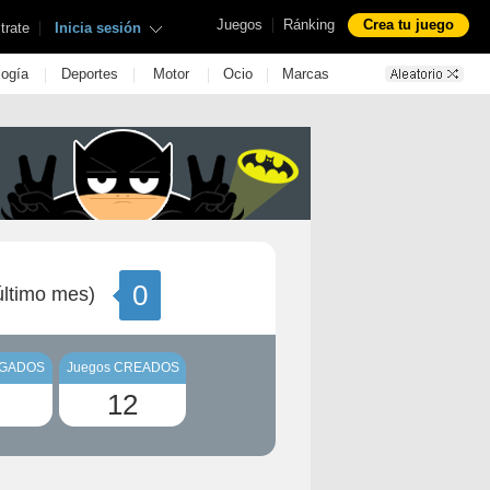
|
Juegos
Ránking
Crea tu juego
|
trate
Inicia sesión
|
|
|
|
logía
Deportes
Motor
Ocio
Marcas
0
ltimo mes)
UGADOS
Juegos CREADOS
12