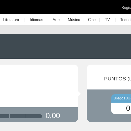
Regís
|
|
|
|
|
|
Literatura
Idiomas
Arte
Música
Cine
TV
Tecno
PUNTOS (ú
Juegos J
0
0,00