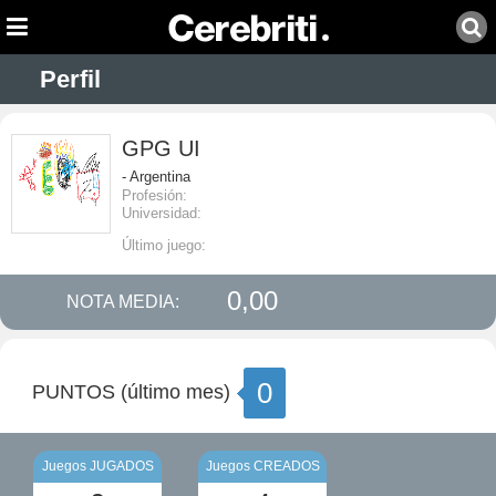
Perfil
GPG UI
- Argentina
Profesión:
Universidad:
Último juego:
0,00
NOTA MEDIA:
0
PUNTOS (último mes)
Juegos JUGADOS
Juegos CREADOS