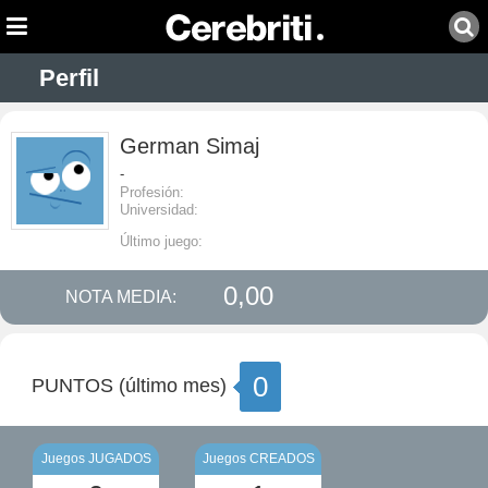
Perfil
German Simaj
-
Profesión:
Universidad:
Último juego:
0,00
NOTA MEDIA:
0
PUNTOS (último mes)
Juegos JUGADOS
Juegos CREADOS