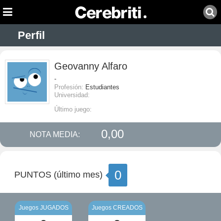
Perfil
Geovanny Alfaro
-
Profesión:
Estudiantes
Universidad:
Último juego:
0,00
NOTA MEDIA:
0
PUNTOS (último mes)
Juegos JUGADOS
Juegos CREADOS