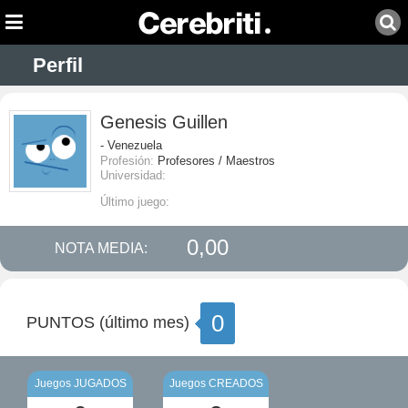
Perfil
Genesis Guillen
- Venezuela
Profesión:
Profesores / Maestros
Universidad:
Último juego:
0,00
NOTA MEDIA:
0
PUNTOS (último mes)
Juegos JUGADOS
Juegos CREADOS