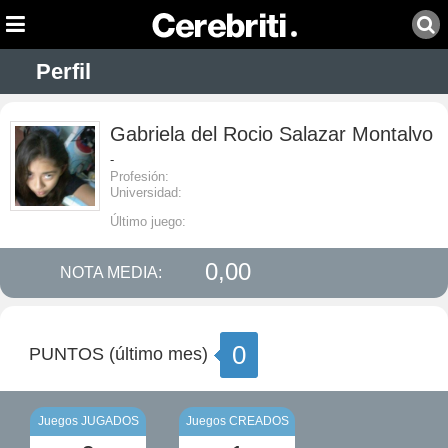
Perfil
Gabriela del Rocio Salazar Montalvo
-
Profesión:
Universidad:
Último juego:
0,00
NOTA MEDIA:
0
PUNTOS (último mes)
Juegos JUGADOS
Juegos CREADOS