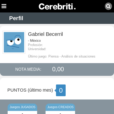
Perfil
Gabriel Becerril
- México
Profesión:
Universidad:
Último juego: Piensa - Análisis de situaciones
0,00
NOTA MEDIA:
0
PUNTOS (último mes)
Juegos JUGADOS
Juegos CREADOS