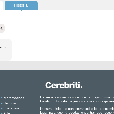
Historial
os
ego.
Estamos convencidos de que la mejor forma d
de
Matemáticas
Cerebriti. Un portal de juegos sobre cultura genera
de
Historia
de
Literatura
Nuestra misión es concentrar todos los conocimi
lugar para que tú puedas encontrar ese juego 
de
Arte