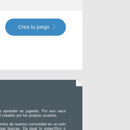
Crea tu juego
e aprender es jugando. Por eso nace
l creados por los propios usuarios.
entos de nuestra comunidad en un solo
que buscas. Da igual lo específico o