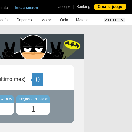
|
Juegos
Ránking
Crea tu juego
|
trate
Inicia sesión
|
|
|
|
logía
Deportes
Motor
Ocio
Marcas
0
ltimo mes)
UGADOS
Juegos CREADOS
1