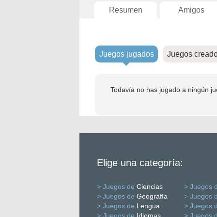
Resumen
Amigos
Juegos jugados
Juegos cread
Todavía no has jugado a ningún ju
Elige una categoría:
> Juegos de
Ciencias
> Juegos 
> Juegos de
Geografía
> Juegos 
> Juegos de
Lengua
> Juegos 
> Juegos de
Idiomas
> Juegos 