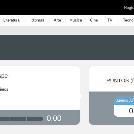
Regís
|
|
|
|
|
|
Literatura
Idiomas
Arte
Música
Cine
TV
Tecno
spe
PUNTOS (ú
ieros
Juegos J
0
0,00