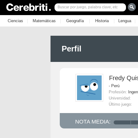
|
|
|
|
|
Ciencias
Matemáticas
Geografía
Historia
Lengua
Perfil
Fredy Qui
- Perú
Profesión:
Ingen
Universidad:
Último juego:
NOTA MEDIA: