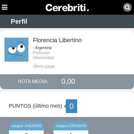
Perfil
Florencia Libertino
- Argentina
Profesión:
Universidad:
Último juego:
0,00
NOTA MEDIA:
0
PUNTOS (último mes)
Juegos JUGADOS
Juegos CREADOS