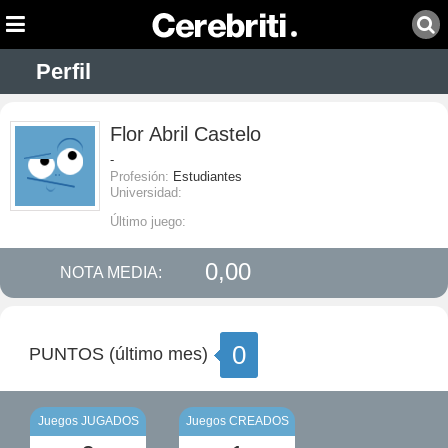
Perfil
Flor Abril Castelo
-
Profesión:
Estudiantes
Universidad:
Último juego:
0,00
NOTA MEDIA:
0
PUNTOS (último mes)
Juegos JUGADOS
Juegos CREADOS