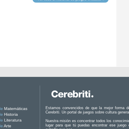
Estamos convencidos de que la mejor forma d
de
Matemáticas
Cerebriti. Un portal de juegos sobre cultura genera
de
Historia
de
Literatura
Nuestra misión es concentrar todos los conocimi
lugar para que tú puedas encontrar ese juego 
de
Arte