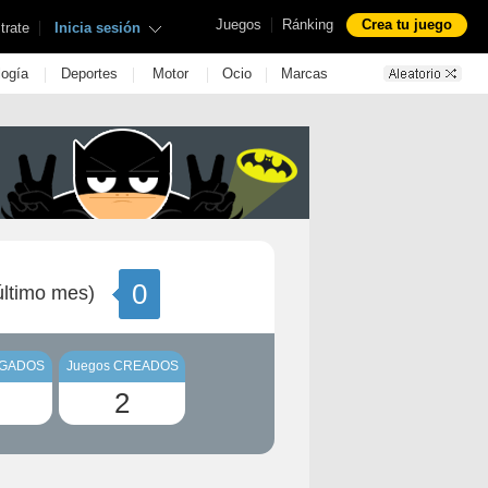
|
Juegos
Ránking
Crea tu juego
|
trate
Inicia sesión
|
|
|
|
logía
Deportes
Motor
Ocio
Marcas
0
ltimo mes)
UGADOS
Juegos CREADOS
2