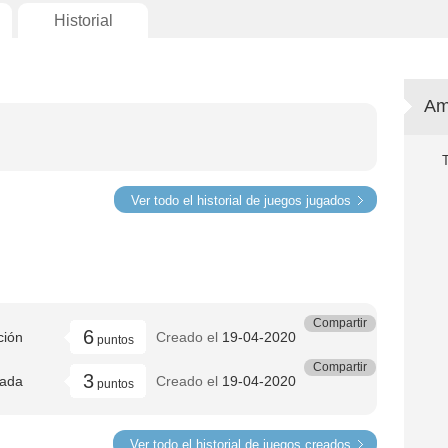
Historial
Am
Ver todo el historial de juegos jugados
Compartir
6
ción
Creado el
19-04-2020
puntos
Compartir
3
pada
Creado el
19-04-2020
puntos
Ver todo el historial de juegos creados