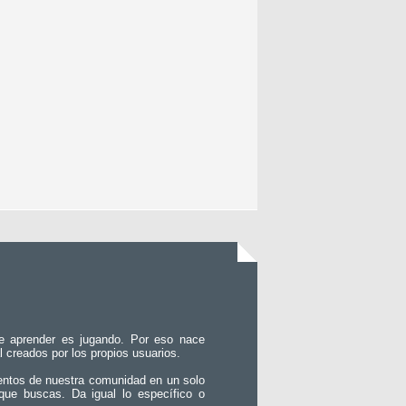
e aprender es jugando. Por eso nace
l creados por los propios usuarios.
entos de nuestra comunidad en un solo
que buscas. Da igual lo específico o