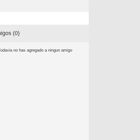
igos (
0
)
Todavia no has agregado a ningun amigo