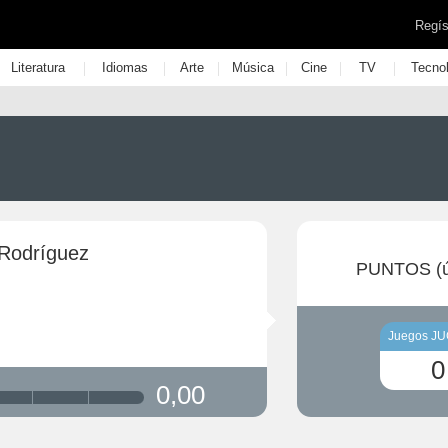
Regís
|
|
|
|
|
|
Literatura
Idiomas
Arte
Música
Cine
TV
Tecno
Rodríguez
PUNTOS (ú
Juegos J
0
0,00