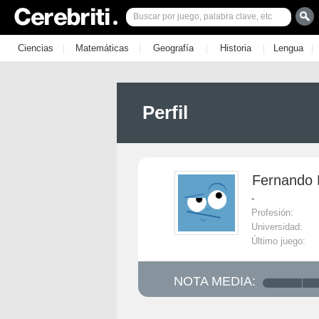
|
|
|
|
|
Ciencias
Matemáticas
Geografía
Historia
Lengua
Perfil
Fernando 
-
Profesión:
Universidad:
Último juego:
NOTA MEDIA: