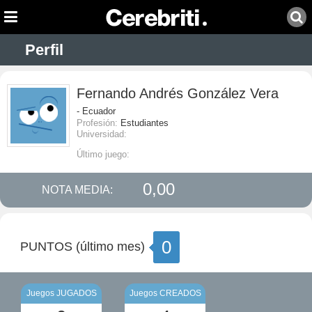
Perfil
Fernando Andrés González Vera
- Ecuador
Profesión:
Estudiantes
Universidad:
Último juego:
0,00
NOTA MEDIA:
0
PUNTOS (último mes)
Juegos JUGADOS
Juegos CREADOS