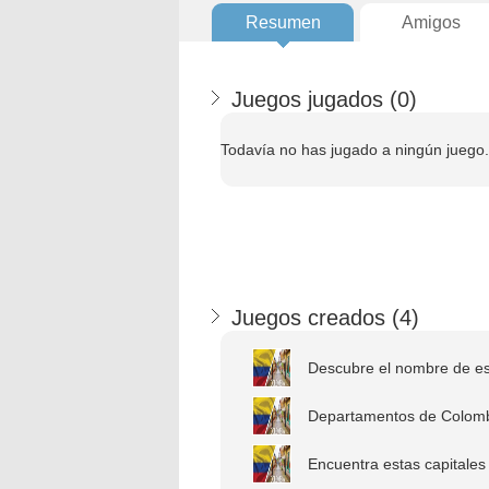
Resumen
Amigos
Juegos jugados (
0
)
Todavía no has jugado a ningún juego.
Juegos creados (
4
)
Descubre el nombre de est
Departamentos de Colombi
Encuentra estas capitales 