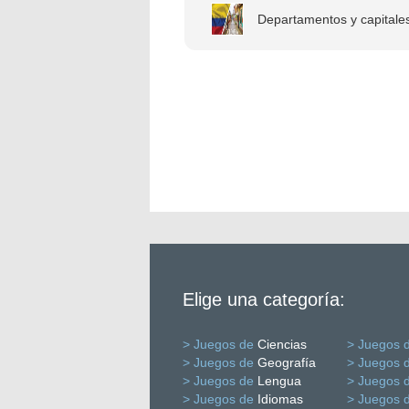
Departamentos y capitales
Elige una categoría:
> Juegos de
Ciencias
> Juegos 
> Juegos de
Geografía
> Juegos 
> Juegos de
Lengua
> Juegos 
> Juegos de
Idiomas
> Juegos 