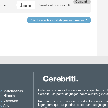
Compartir
1
 de...
Creado el
06-03-2018
puntos
Ver todo el historial de juegos creados
Estamos convencidos de que la mejor forma d
de
Matemáticas
Cerebriti. Un portal de juegos sobre cultura genera
de
Historia
de
Literatura
Nuestra misión es concentrar todos los conocimi
lugar para que tú puedas encontrar ese juego 
de
Arte