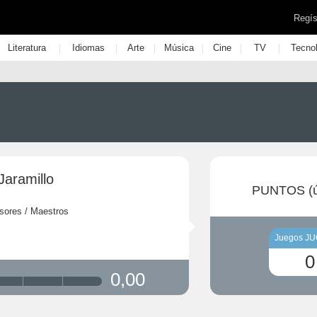
Regís
|
|
|
|
|
|
Literatura
Idiomas
Arte
Música
Cine
TV
Tecno
Jaramillo
PUNTOS (ú
sores / Maestros
Juegos J
0
0,00