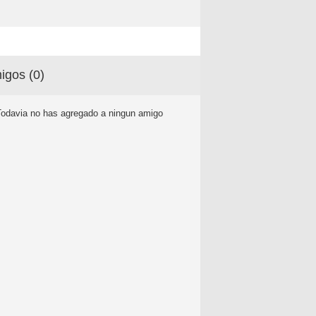
igos (
0
)
Todavia no has agregado a ningun amigo