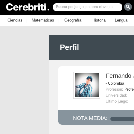
|
|
|
|
|
Ciencias
Matemáticas
Geografía
Historia
Lengua
Perfil
Fernando 
- Colombia
Profesión:
Profe
Universidad:
Último juego:
NOTA MEDIA: