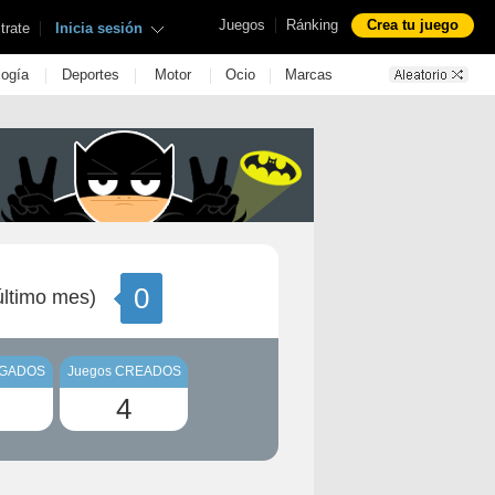
|
Juegos
Ránking
Crea tu juego
|
trate
Inicia sesión
|
|
|
|
logía
Deportes
Motor
Ocio
Marcas
0
ltimo mes)
UGADOS
Juegos CREADOS
4