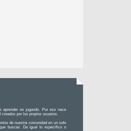
e aprender es jugando. Por eso nace
l creados por los propios usuarios.
entos de nuestra comunidad en un solo
que buscas. Da igual lo específico o