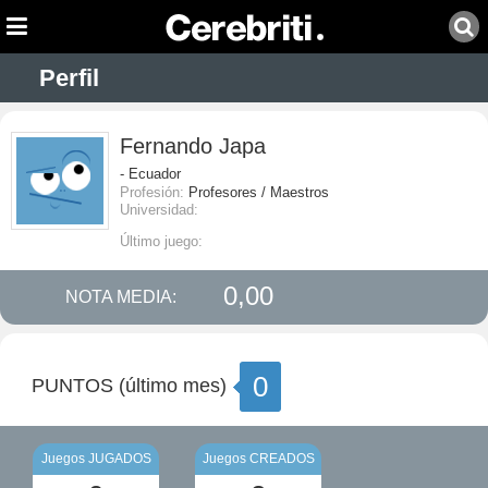
Perfil
Fernando Japa
- Ecuador
Profesión:
Profesores / Maestros
Universidad:
Último juego:
0,00
NOTA MEDIA:
0
PUNTOS (último mes)
Juegos JUGADOS
Juegos CREADOS