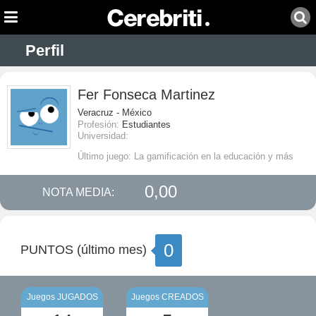
Perfil
Fer Fonseca Martinez
Veracruz - México
Profesión:
Estudiantes
Universidad:
Último juego: La gamificación en la educación y más
0,00
NOTA MEDIA:
0
PUNTOS (último mes)
Juegos JUGADOS
Juegos CREADOS