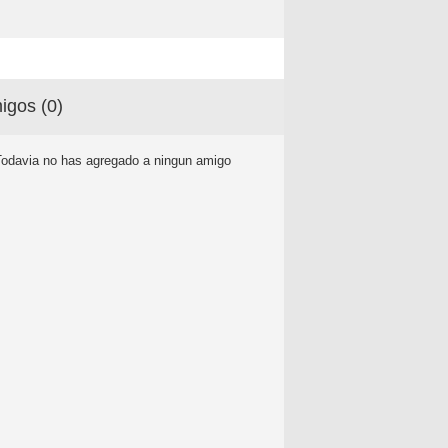
igos (
0
)
Todavia no has agregado a ningun amigo