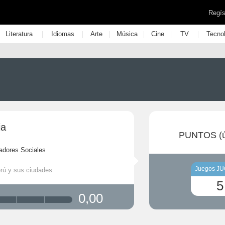
Regís
|
|
|
|
|
|
Literatura
Idiomas
Arte
Música
Cine
TV
Tecno
ia
PUNTOS (ú
adores Sociales
Juegos J
erú y sus ciudades
5
0,00