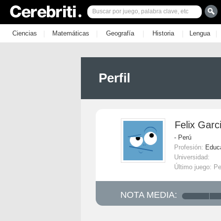
|
|
|
|
|
Ciencias
Matemáticas
Geografía
Historia
Lengua
Perfil
Felix Garc
- Perú
Profesión:
Educ
Universidad:
Último juego: P
NOTA MEDIA: