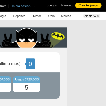
|
Juegos
Ránking
Crea tu juego
|
trate
Inicia sesión
|
|
|
|
logía
Deportes
Motor
Ocio
Marcas
0
ltimo mes)
UGADOS
Juegos CREADOS
5