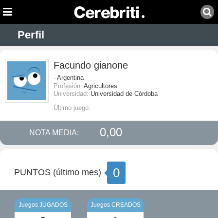
Perfil
Facundo gianone
- Argentina
Profesión:
Agricultores
Universidad:
Universidad de Córdoba
Último juego:
0,00
NOTA MEDIA:
0
PUNTOS (último mes)
Juegos JUGADOS
Juegos CREADOS