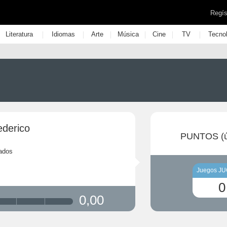
Regís
|
|
|
|
|
|
Literatura
Idiomas
Arte
Música
Cine
TV
Tecno
ederico
PUNTOS (ú
ados
Juegos J
0
0,00