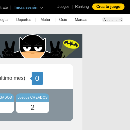
|
Juegos
Ránking
Crea tu juego
|
trate
Inicia sesión
|
|
|
|
logía
Deportes
Motor
Ocio
Marcas
0
ltimo mes)
UGADOS
Juegos CREADOS
2