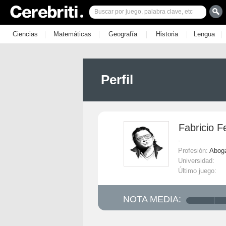
|
|
|
|
|
Ciencias
Matemáticas
Geografía
Historia
Lengua
Perfil
Fabricio F
-
Profesión:
Abog
Universidad:
Último juego:
NOTA MEDIA: