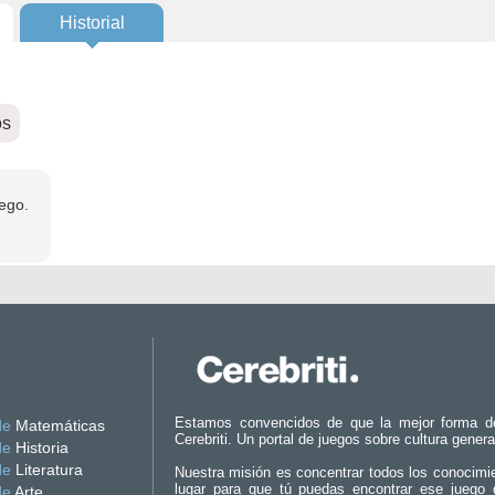
Historial
os
ego.
Estamos convencidos de que la mejor forma d
de
Matemáticas
Cerebriti. Un portal de juegos sobre cultura genera
de
Historia
de
Literatura
Nuestra misión es concentrar todos los conocimi
lugar para que tú puedas encontrar ese juego 
de
Arte