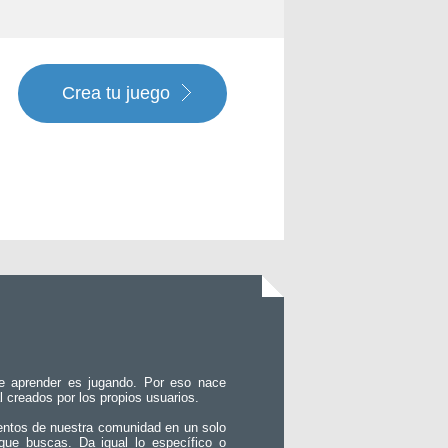
Crea tu juego
e aprender es jugando. Por eso nace
l creados por los propios usuarios.
entos de nuestra comunidad en un solo
que buscas. Da igual lo específico o