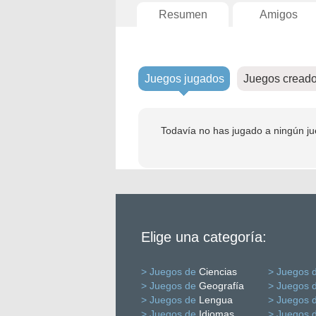
Resumen
Amigos
Juegos jugados
Juegos cread
Todavía no has jugado a ningún ju
Elige una categoría:
> Juegos de
Ciencias
> Juegos 
> Juegos de
Geografía
> Juegos 
> Juegos de
Lengua
> Juegos 
> Juegos de
Idiomas
> Juegos 