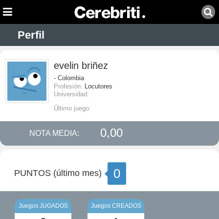
Perfil
evelin briñez
- Colombia
Profesión:
Locutores
Universidad:
Último juego:
0,00
NOTA MEDIA:
0
PUNTOS (último mes)
Juegos JUGADOS
Juegos CREADOS