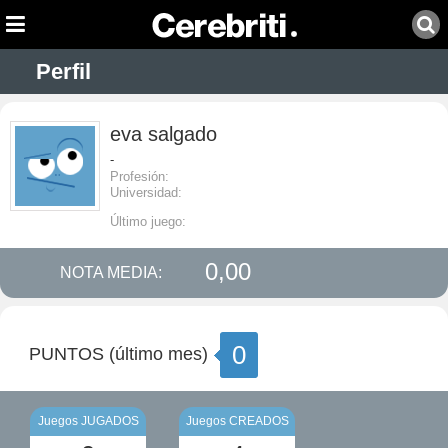
Perfil
eva salgado
-
Profesión:
Universidad:
Último juego:
0,00
NOTA MEDIA:
0
PUNTOS (último mes)
Juegos JUGADOS
Juegos CREADOS