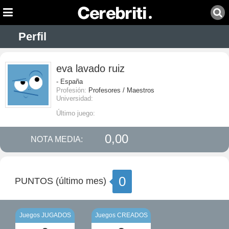
Perfil
eva lavado ruiz
- España
Profesión:
Profesores / Maestros
Universidad:
Último juego:
0,00
NOTA MEDIA:
0
PUNTOS (último mes)
Juegos JUGADOS
Juegos CREADOS