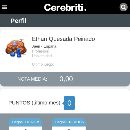
Perfil
Ethan Quesada Peinado
Jaén - España
Profesión:
Universidad:
Último juego:
0,00
NOTA MEDIA:
0
PUNTOS (último mes)
Juegos JUGADOS
Juegos CREADOS