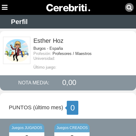
Perfil
Esther Hoz
Burgos - España
Profesión:
Profesores / Maestros
Universidad:
Último juego:
0,00
NOTA MEDIA:
0
PUNTOS (último mes)
Juegos JUGADOS
Juegos CREADOS