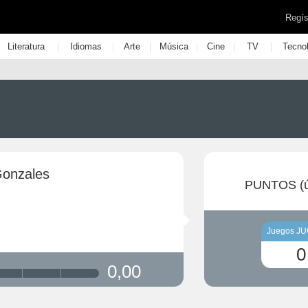
Regís
|
|
|
|
|
|
Literatura
Idiomas
Arte
Música
Cine
TV
Tecno
Gonzales
PUNTOS (ú
Juegos J
0
0,00