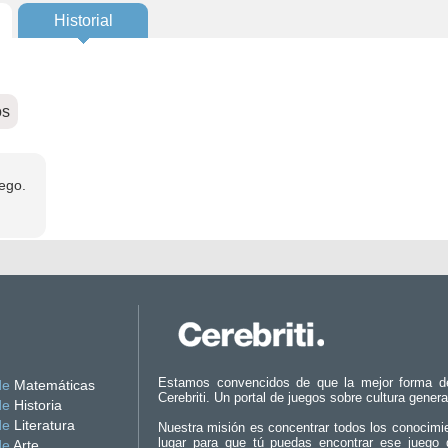
Historial
os
ego.
Estamos convencidos de que la mejor forma d
de
Matemáticas
Cerebriti. Un portal de juegos sobre cultura genera
de
Historia
de
Literatura
Nuestra misión es concentrar todos los conocimi
lugar para que tú puedas encontrar ese juego 
de
Arte