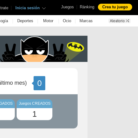
|
Juegos
Ránking
Crea tu juego
|
trate
Inicia sesión
|
|
|
|
logía
Deportes
Motor
Ocio
Marcas
0
ltimo mes)
UGADOS
Juegos CREADOS
1