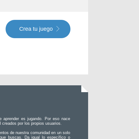
Crea tu juego
e aprender es jugando. Por eso nace
l creados por los propios usuarios.
entos de nuestra comunidad en un solo
que buscas. Da igual lo específico o