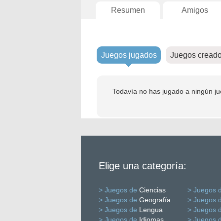
Resumen
Amigos
Juegos jugados
Juegos cread
Todavía no has jugado a ningún ju
Elige una categoría:
> Juegos de
Ciencias
> Juegos 
> Juegos de
Geografía
> Juegos 
> Juegos de
Lengua
> Juegos 
> Juegos de
Idiomas
> Juegos 