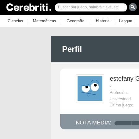
|
|
|
|
|
Ciencias
Matemáticas
Geografía
Historia
Lengua
Perfil
estefany 
-
Profesión:
Universidad:
Último juego:
NOTA MEDIA: