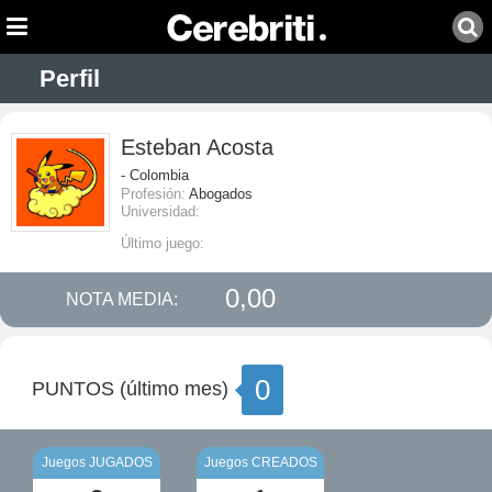
Perfil
Esteban Acosta
- Colombia
Profesión:
Abogados
Universidad:
Último juego:
0,00
NOTA MEDIA:
0
PUNTOS (último mes)
Juegos JUGADOS
Juegos CREADOS