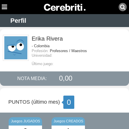
Perfil
Erika Rivera
- Colombia
Profesión:
Profesores / Maestros
Universidad:
Último juego:
0,00
NOTA MEDIA:
0
PUNTOS (último mes)
Juegos JUGADOS
Juegos CREADOS