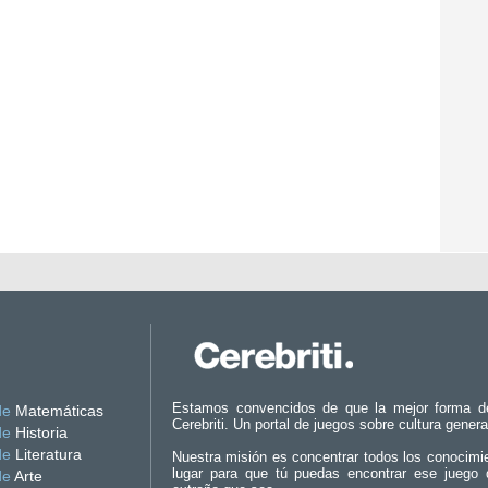
Estamos convencidos de que la mejor forma d
de
Matemáticas
Cerebriti. Un portal de juegos sobre cultura genera
de
Historia
de
Literatura
Nuestra misión es concentrar todos los conocimi
lugar para que tú puedas encontrar ese juego 
de
Arte