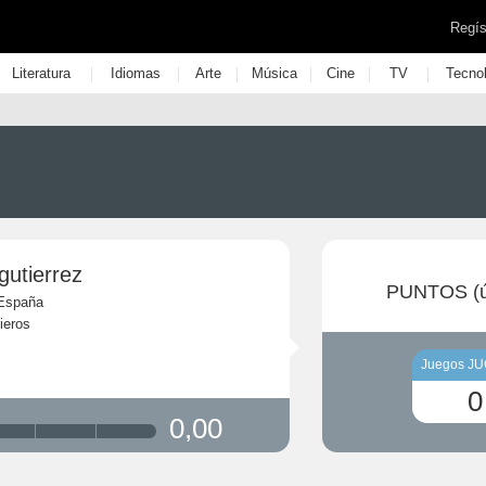
Regís
|
|
|
|
|
|
Literatura
Idiomas
Arte
Música
Cine
TV
Tecno
gutierrez
PUNTOS (ú
 España
ieros
Juegos J
0
0,00