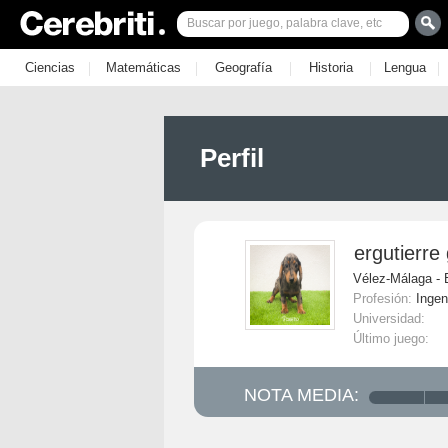
|
|
|
|
|
Ciencias
Matemáticas
Geografía
Historia
Lengua
Perfil
ergutierre 
Vélez-Málaga -
Profesión:
Ingen
Universidad:
Último juego:
NOTA MEDIA: