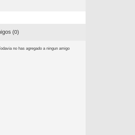
igos (
0
)
Todavia no has agregado a ningun amigo