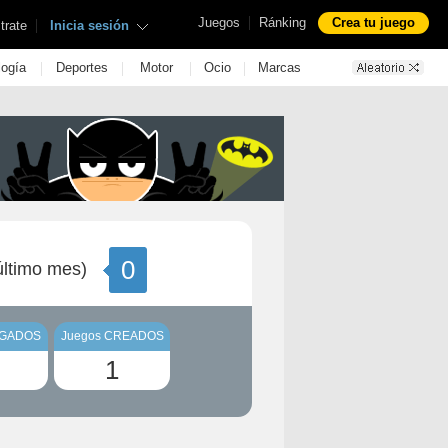
|
Juegos
Ránking
Crea tu juego
|
trate
Inicia sesión
|
|
|
|
logía
Deportes
Motor
Ocio
Marcas
0
ltimo mes)
UGADOS
Juegos CREADOS
1