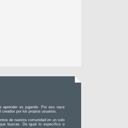
e aprender es jugando. Por eso nace
l creados por los propios usuarios.
entos de nuestra comunidad en un solo
que buscas. Da igual lo específico o