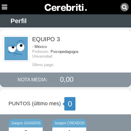
Perfil
EQUIPO 3
- México
Profesión:
Psicopedagogos
Universidad:
Último juego:
0,00
NOTA MEDIA:
0
PUNTOS (último mes)
Juegos JUGADOS
Juegos CREADOS