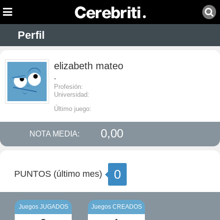
Perfil
elizabeth mateo
-
Profesión:
Universidad:
Último juego:
0,00
NOTA MEDIA:
0
PUNTOS (último mes)
Juegos JUGADOS
Juegos CREADOS