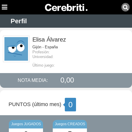
Perfil
Elisa Álvarez
Gijón - España
Profesión:
Universidad:
Último juego:
0,00
NOTA MEDIA:
0
PUNTOS (último mes)
Juegos JUGADOS
Juegos CREADOS