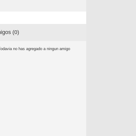
igos (
0
)
Todavia no has agregado a ningun amigo