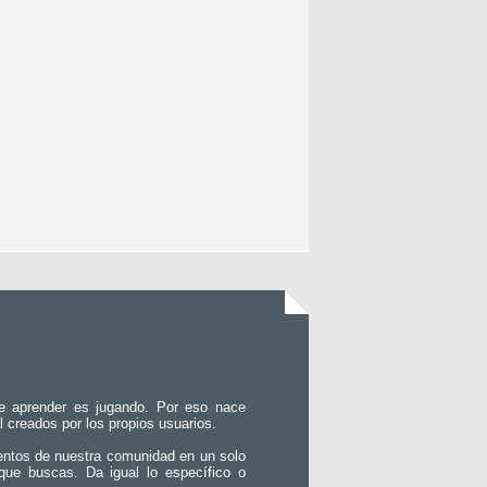
e aprender es jugando. Por eso nace
l creados por los propios usuarios.
entos de nuestra comunidad en un solo
que buscas. Da igual lo específico o