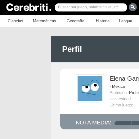
|
|
|
|
|
Ciencias
Matemáticas
Geografía
Historia
Lengua
Perfil
Elena Gam
- México
Profesión:
Profe
Universidad:
Último juego:
NOTA MEDIA: