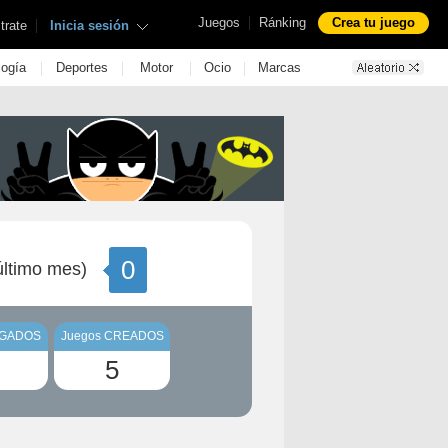
|
Juegos
Ránking
Crea tu juego
|
trate
Inicia sesión
|
|
|
|
logía
Deportes
Motor
Ocio
Marcas
0
ltimo mes)
UGADOS
Juegos CREADOS
5