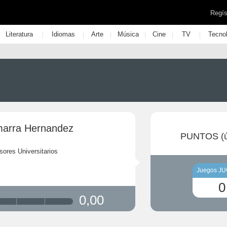
Regís
|
|
|
|
|
|
Literatura
Idiomas
Arte
Música
Cine
TV
Tecno
arra Hernandez
PUNTOS (ú
sores Universitarios
Juegos J
0
0,00