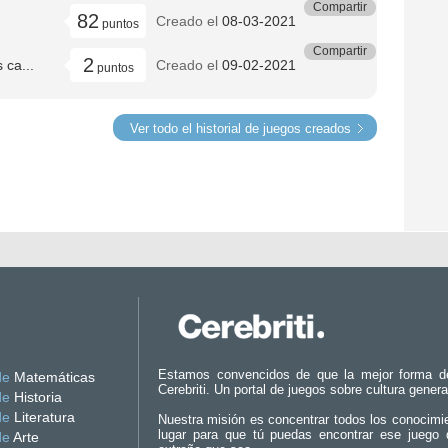
Compartir
82
Creado el
08-03-2021
puntos
Compartir
2
 ca...
Creado el
09-02-2021
puntos
Ver todo el historial de juegos creados
Estamos convencidos de que la mejor forma d
de
Matemáticas
Cerebriti. Un portal de juegos sobre cultura genera
de
Historia
de
Literatura
Nuestra misión es concentrar todos los conocimi
lugar para que tú puedas encontrar ese juego 
de
Arte