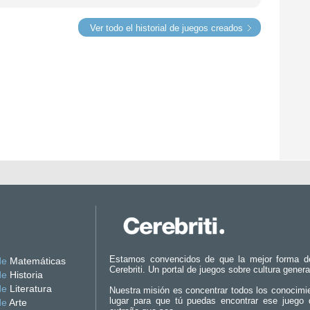
Ver todo el historial de juegos creados
Estamos convencidos de que la mejor forma d
de
Matemáticas
Cerebriti. Un portal de juegos sobre cultura genera
de
Historia
de
Literatura
Nuestra misión es concentrar todos los conocimi
lugar para que tú puedas encontrar ese juego 
de
Arte