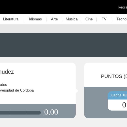
Regís
|
|
|
|
|
|
Literatura
Idiomas
Arte
Música
Cine
TV
Tecno
mudez
PUNTOS (ú
ados
versidad de Córdoba
Juegos J
0
0,00