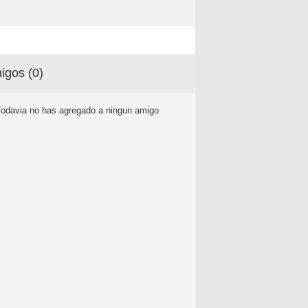
igos (
0
)
Todavia no has agregado a ningun amigo