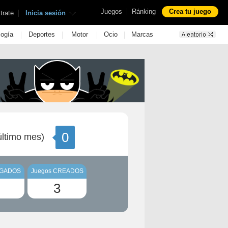
|
Juegos
Ránking
Crea tu juego
|
trate
Inicia sesión
|
|
|
|
logía
Deportes
Motor
Ocio
Marcas
0
ltimo mes)
UGADOS
Juegos CREADOS
3