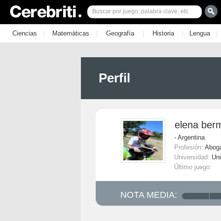
|
|
|
|
|
Ciencias
Matemáticas
Geografía
Historia
Lengua
Perfil
elena ber
- Argentina
Profesión:
Abog
Universidad:
Uni
Último juego:
NOTA MEDIA: