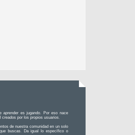
e aprender es jugando. Por eso nace
l creados por los propios usuarios.
entos de nuestra comunidad en un solo
que buscas. Da igual lo específico o