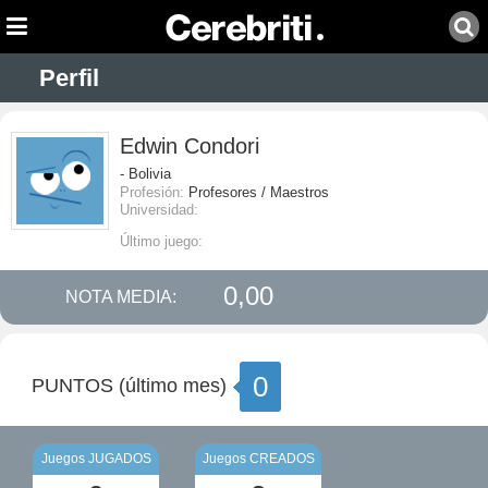
Perfil
Edwin Condori
- Bolivia
Profesión:
Profesores / Maestros
Universidad:
Último juego:
0,00
NOTA MEDIA:
0
PUNTOS (último mes)
Juegos JUGADOS
Juegos CREADOS