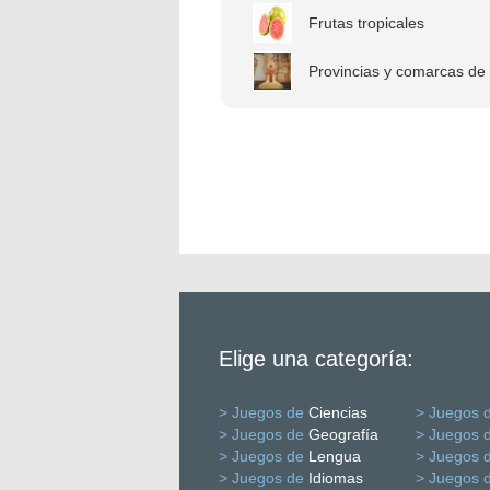
Frutas tropicales
Provincias y comarcas de 
Elige una categoría:
> Juegos de
Ciencias
> Juegos 
> Juegos de
Geografía
> Juegos 
> Juegos de
Lengua
> Juegos 
> Juegos de
Idiomas
> Juegos 