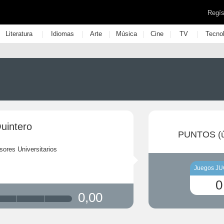
Regís
|
|
|
|
|
|
Literatura
Idiomas
Arte
Música
Cine
TV
Tecno
uintero
PUNTOS (ú
sores Universitarios
Juegos J
0
0,00