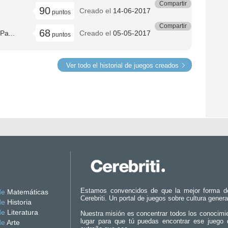
Compartir
90
Creado el
14-06-2017
puntos
Compartir
68
Pa...
Creado el
05-05-2017
puntos
Ver todo el historial de juegos creados
Estamos convencidos de que la mejor forma d
de
Matemáticas
Cerebriti. Un portal de juegos sobre cultura genera
de
Historia
de
Literatura
Nuestra misión es concentrar todos los conocimi
lugar para que tú puedas encontrar ese juego 
de
Arte