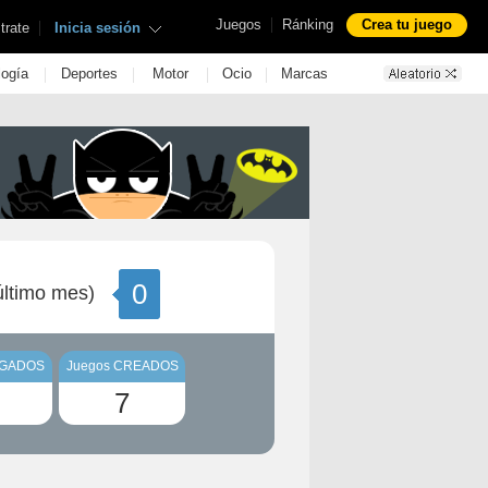
|
Juegos
Ránking
Crea tu juego
|
trate
Inicia sesión
|
|
|
|
logía
Deportes
Motor
Ocio
Marcas
0
ltimo mes)
UGADOS
Juegos CREADOS
7