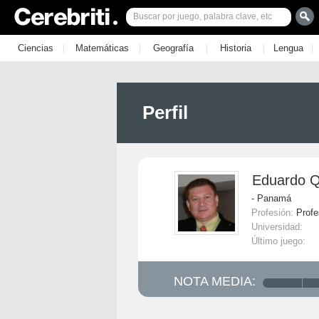
|
|
|
|
|
Ciencias
Matemáticas
Geografía
Historia
Lengua
Perfil
Eduardo Q
- Panamá
Profesión:
Profe
Universidad:
Último juego:
NOTA MEDIA: