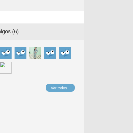
igos (
6
)
Ver todos