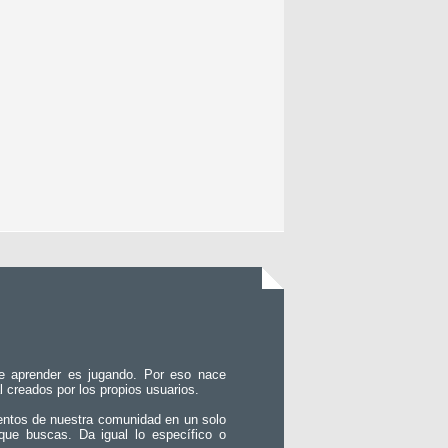
e aprender es jugando. Por eso nace
l creados por los propios usuarios.
entos de nuestra comunidad en un solo
que buscas. Da igual lo específico o