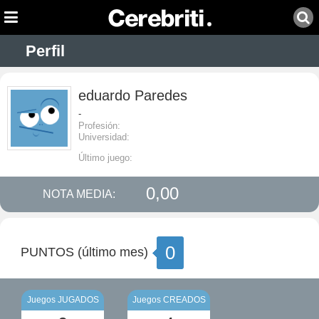
Perfil
eduardo Paredes
-
Profesión:
Universidad:
Último juego:
0,00
NOTA MEDIA:
0
PUNTOS (último mes)
Juegos JUGADOS
Juegos CREADOS