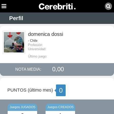
Perfil
domenica dossi
- Chile
Profesión:
Universidad:
Último juego:
0,00
NOTA MEDIA:
0
PUNTOS (último mes)
Juegos JUGADOS
Juegos CREADOS