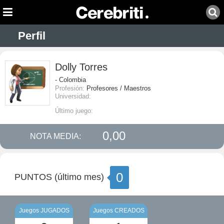
Perfil
Dolly Torres
- Colombia
Profesión:
Profesores / Maestros
Universidad:
Último juego:
0,00
NOTA MEDIA:
0
PUNTOS (último mes)
Juegos JUGADOS
Juegos CREADOS