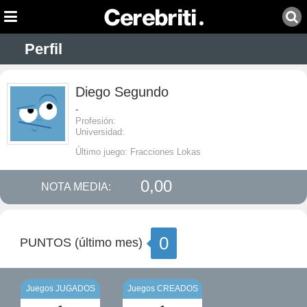
Perfil
Diego Segundo
-
Profesión:
Universidad:
Último juego: Fracciones Lokas
0,00
NOTA MEDIA:
0
PUNTOS (último mes)
Juegos JUGADOS
Juegos CREADOS