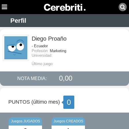
Perfil
Diego Proaño
- Ecuador
Profesión:
Marketing
Universidad:
Último juego:
0,00
NOTA MEDIA:
0
PUNTOS (último mes)
Juegos JUGADOS
Juegos CREADOS