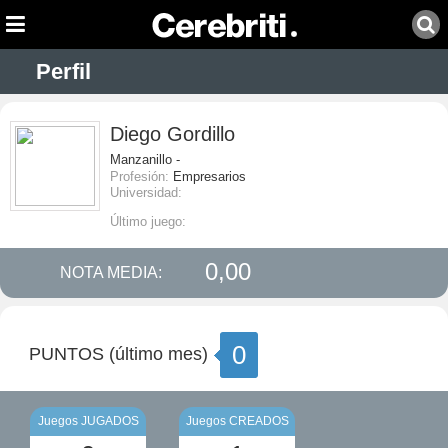
Perfil
Diego Gordillo
Manzanillo -
Profesión:
Empresarios
Universidad:
Último juego:
0,00
NOTA MEDIA:
0
PUNTOS (último mes)
Juegos JUGADOS
Juegos CREADOS