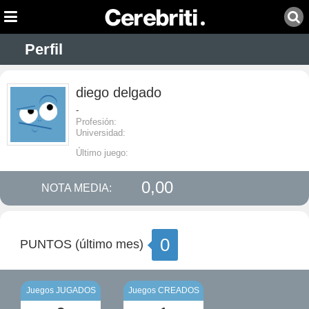
Perfil
diego delgado
-
Profesión:
Universidad:
Último juego:
0,00
NOTA MEDIA:
0
PUNTOS (último mes)
Juegos JUGADOS
Juegos CREADOS