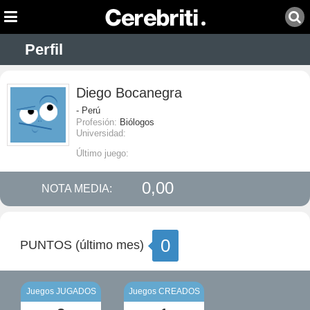
Perfil
Diego Bocanegra
- Perú
Profesión:
Biólogos
Universidad:
Último juego:
0,00
NOTA MEDIA:
0
PUNTOS (último mes)
Juegos JUGADOS
Juegos CREADOS