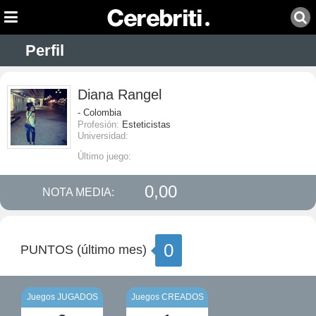
Perfil
Diana Rangel
- Colombia
Profesión:
Esteticistas
Universidad:
Último juego:
0,00
NOTA MEDIA:
0
PUNTOS (último mes)
Juegos JUGADOS
Juegos CREADOS