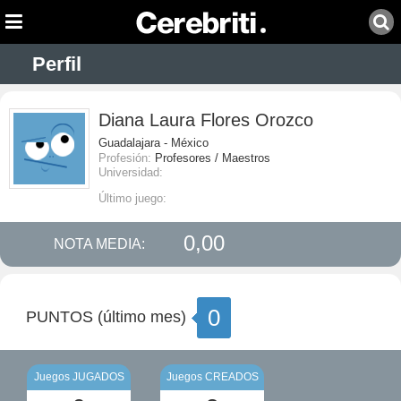
Perfil
Diana Laura Flores Orozco
Guadalajara - México
Profesión:
Profesores / Maestros
Universidad:
Último juego:
0,00
NOTA MEDIA:
0
PUNTOS (último mes)
Juegos JUGADOS
Juegos CREADOS