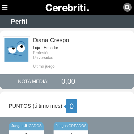
Perfil
Diana Crespo
Loja - Ecuador
Profesión:
Universidad:
Último juego:
0,00
NOTA MEDIA:
0
PUNTOS (último mes)
Juegos JUGADOS
Juegos CREADOS